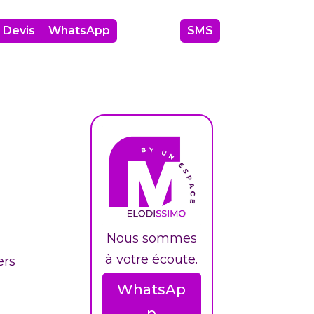
Devis
06 17 63 39 87
WhatsApp
SMS
Nous sommes
à votre écoute.
ers
WhatsAp
p