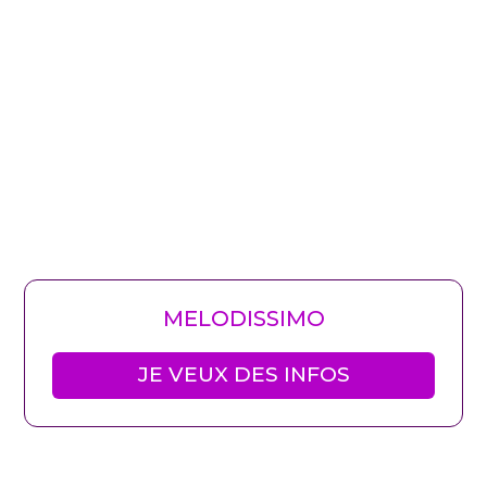
La musique de
vos émotions
Melodissimo By Un Espace
MELODISSIMO
JE VEUX DES INFOS