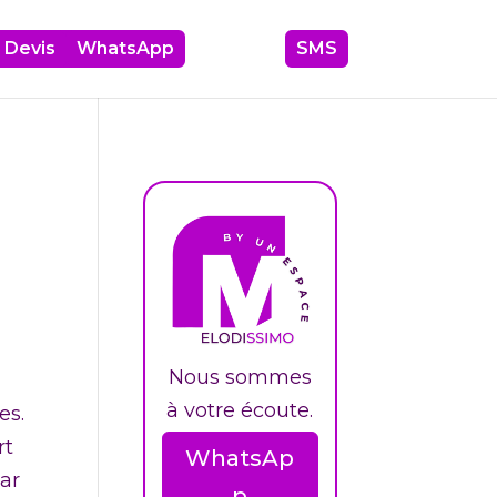
Devis
06 17 63 39 87
WhatsApp
SMS
Nous sommes
à votre écoute.
es.
rt
WhatsAp
par
p