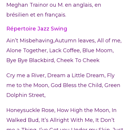
Meghan Trainor ou M. en anglais, en
brésilien et en français.
Répertoire Jazz Swing
Ain’t Misbehaving,Autumn leaves, All of me,
Alone Together, Lack Coffee, Blue Moom,
Bye Bye Blackbird, Cheek To Cheek
Cry me a River, Dream a Little Dream, Fly
me to the Moon, God Bless the Child, Green
Dolphin Street,
Honeysuckle Rose, How High the Moon, In
Walked Bud, It’s Allright With Me, It Don’t
me a Thing, I’ve Got you Under my Skin, Just